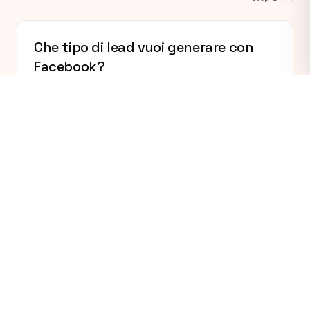
Che tipo di lead vuoi generare con
Facebook?
Definisce il pubblico e l'impostazione delle campagne.
Lead B2C (consumatori finali)
Lead B2B (aziende / professionisti)
Richieste di preventivo o appuntamento
Iscrizioni a evento / webinar
Download di lead magnet (guida, ebook)
Non sono sicuro → ci pensiamo noi
DESCRIVI IL LEAD IDEALE IN UNA FRASE (FACOLTATIVO)