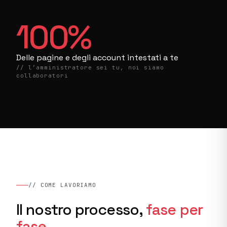
100
%
Delle pagine e degli account intestati a te
// l’amministratore sei tu, noi siamo
collaboratori
// COME LAVORIAMO
Il nostro processo,
fase per
fase.