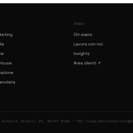
STUDIO
rketing
Chi siamo
ia
Lavora con noi
ce
Insights
House
Area clienti ↗
mazione
gevolata
 Alberto Tonelli 29, 00197 Roma
· PEC reaglobalconsulting@