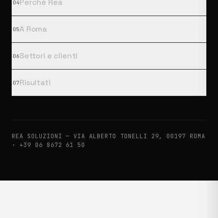
Perché Rea
04
A Roma
05
Settori e clienti
06
Risultati
07
REA SOLUZIONI — VIA ALBERTO TONELLI 29, 00197 ROMA
·
+39 06 8672 61 50