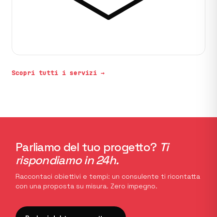
Scopri tutti i servizi →
Parliamo del tuo progetto?
Ti
rispondiamo in 24h.
Raccontaci obiettivi e tempi: un consulente ti ricontatta
con una proposta su misura. Zero impegno.