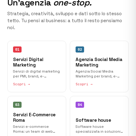
Un’agenzia
one-stop.
Strategia, creatività, sviluppo e dati sotto lo stesso
tetto. Tu pensi al business: a tutto il resto pensiamo
noi.
01
02
Servizi Digital
Agenzia Social Media
Marketing
Marketing
Servizi di digital marketing
Agenzia Social Media
per PMI, brand, e-
Marketing per brand, e-
commerce e istituzioni.
commerce, istituzioni e
Scopri →
Scopri →
piccole e medie imprese.
03
04
Servizi E-Commerce
Roma
Software house
Servizi e-commerce
Software house
Roma: un team di web
specializzata in soluzioni