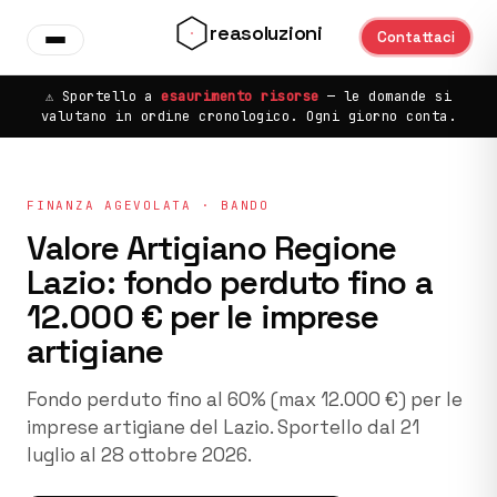
Vai al contenuto principale
reasoluzioni
Contattaci
⚠️ Sportello a
esaurimento risorse
— le domande si
valutano in ordine cronologico. Ogni giorno conta.
FINANZA AGEVOLATA · BANDO
Valore Artigiano Regione
Lazio: fondo perduto fino a
12.000 € per le imprese
artigiane
Fondo perduto fino al 60% (max 12.000 €) per le
imprese artigiane del Lazio. Sportello dal 21
luglio al 28 ottobre 2026.