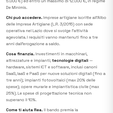
5.000 €) ed entro un massimo di 12.000 €, in regime
De Minimis.
Chi può accedere.
Imprese artigiane iscritte all’Albo
delle Imprese Artigiane (L.R. 3/2015) con sede
operativa nel Lazio dove si svolge l’attività
agevolata. I requisiti vanno mantenuti fino a tre
anni dall’erogazione a saldo.
Cosa finanzia.
Investimenti in macchinari,
attrezzature e impianti;
tecnologie digitali
—
hardware, sistemi ICT e software, inclusi canoni
SaaS, IaaS e PaaS per nuove soluzioni digitali (fino a
tre anni); impianti fotovoltaici (max 20% delle
spese); opere murarie e impiantistica civile (max
25%). Le spese di progettazione tecnica non
superano il 10%.
Come ti aiuta Rea.
Il bando premia la