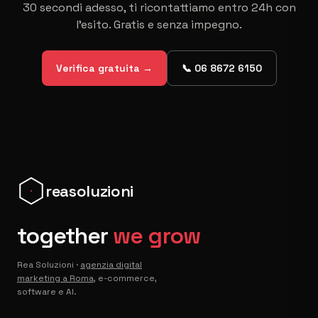
30 secondi adesso, ti ricontattiamo entro 24h con
l'esito. Gratis e senza impegno.
Verifica gratuita →
📞
06 8672 6150
reasoluzioni
together
we grow
Rea Soluzioni ·
agenzia digital
marketing a Roma
, e-commerce,
software e AI.