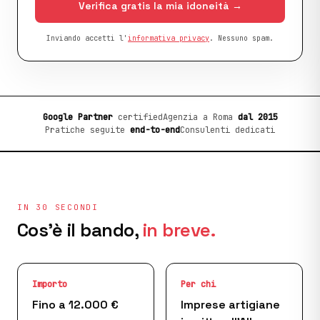
Verifica gratis la mia idoneità →
Inviando accetti l'
informativa privacy
. Nessuno spam.
Google Partner
certified
Agenzia a Roma
dal 2015
Pratiche seguite
end-to-end
Consulenti dedicati
IN 30 SECONDI
Cos'è il bando,
in breve.
Importo
Per chi
Fino a 12.000 €
Imprese artigiane