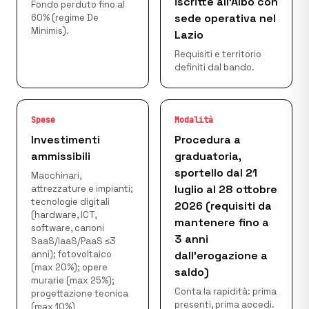
iscritte all’Albo con
Fondo perduto fino al
sede operativa nel
60% (regime De
Minimis).
Lazio
Requisiti e territorio
definiti dal bando.
Spese
Modalità
Investimenti
Procedura a
ammissibili
graduatoria,
sportello dal 21
Macchinari,
luglio al 28 ottobre
attrezzature e impianti;
tecnologie digitali
2026 (requisiti da
(hardware, ICT,
mantenere fino a
software, canoni
3 anni
SaaS/IaaS/PaaS ≤3
anni); fotovoltaico
dall’erogazione a
(max 20%); opere
saldo)
murarie (max 25%);
Conta la rapidità: prima
progettazione tecnica
presenti, prima accedi.
(max 10%)