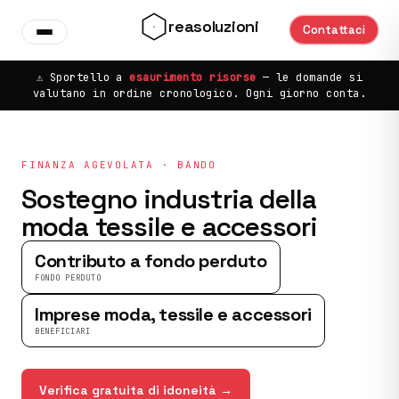
Vai al contenuto principale
reasoluzioni
Contattaci
⚠️ Sportello a
esaurimento risorse
— le domande si
valutano in ordine cronologico. Ogni giorno conta.
FINANZA AGEVOLATA · BANDO
Sostegno industria della
moda tessile e accessori
Contributo a fondo perduto
FONDO PERDUTO
Imprese moda, tessile e accessori
BENEFICIARI
Verifica gratuita di idoneità →