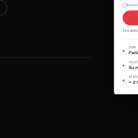
Accons
Inviando
COME 
Parl
VALUT
Su m
RISPO
< 2 