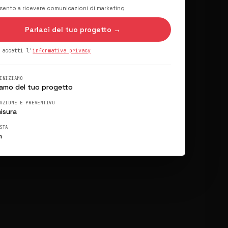
ento a ricevere comunicazioni di marketing
Parlaci del tuo progetto →
 accetti l'
informativa privacy
INIZIAMO
iamo del tuo progetto
AZIONE E PREVENTIVO
isura
STA
h