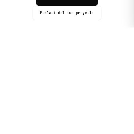
Parlaci del tuo progetto
// RICHIESTA PREVENTIVO
Costruiamo la tua proposta.
Ti ricontattiamo in media entro 2 ore, niente prezzi
automatici: una proposta su misura.
Step
1
/
7