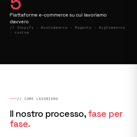
5
Piattaforme e-commerce su cui lavoriamo
davvero
// Shopify · WooCommerce · Magento · BigCommerce
· custom
// COME LAVORIAMO
Il nostro processo,
fase per
fase.