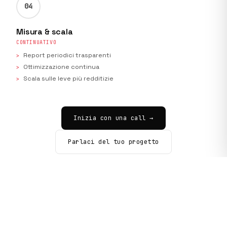
04
Misura & scala
CONTINUATIVO
Report periodici trasparenti
Ottimizzazione continua
Scala sulle leve più redditizie
Inizia con una call →
Parlaci del tuo progetto