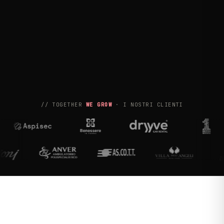
// TOGETHER
WE GROW
· I NOSTRI CLIENTI