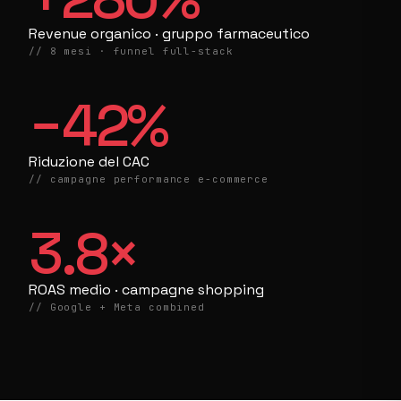
Revenue organico · gruppo farmaceutico
// 8 mesi · funnel full-stack
−
42
%
Riduzione del CAC
// campagne performance e-commerce
3.8
×
ROAS medio · campagne shopping
// Google + Meta combined