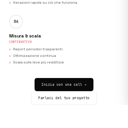
Iterazioni rapide su ciò che funziona
04
Misura & scala
CONTINUATIVO
Report periodici trasparenti
Ottimizzazione continua
Scala sulle leve più redditizie
Inizia con una call →
Parlaci del tuo progetto