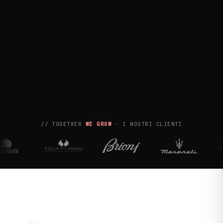
// TOGETHER
WE GROW
· I NOSTRI CLIENTI