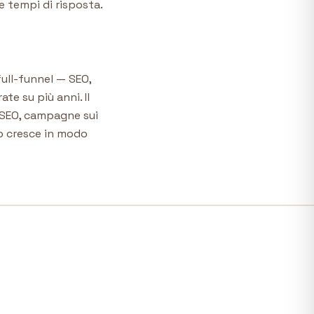
e tempi di risposta.
ull-funnel — SEO,
e su più anni. Il
e SEO, campagne sui
co cresce in modo