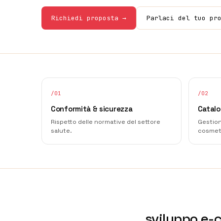
Richiedi proposta →
Parlaci del tuo pr
/
01
/
02
Conformità & sicurezza
Catalo
Rispetto delle normative del settore
Gestion
salute.
cosmeti
sviluppo e-