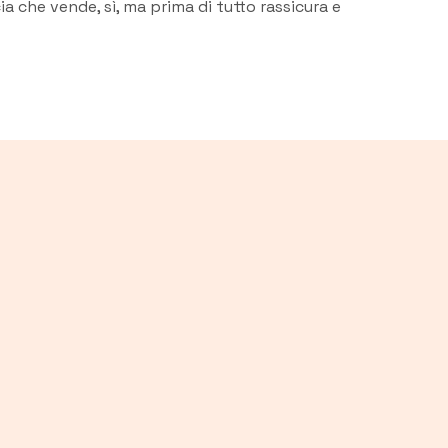
 che vende, sì, ma prima di tutto rassicura e
integratori e parafarmacia,
Rea progetta l'e-commerce far
farmacia Rea imposta
informazioni obbligatorie e tr
endo con cura ciò che è
impostate fin dall'inizio, così 