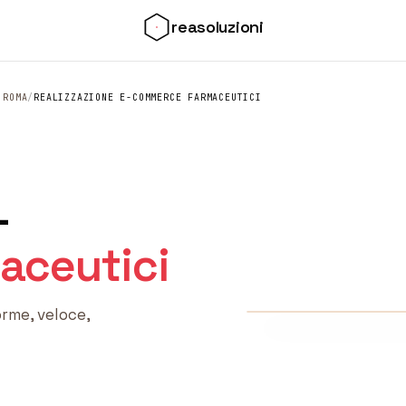
reasoluzioni
 ROMA
/
REALIZZAZIONE E-COMMERCE FARMACEUTICI
-
aceutici
//
realizzazione
rme, veloce,