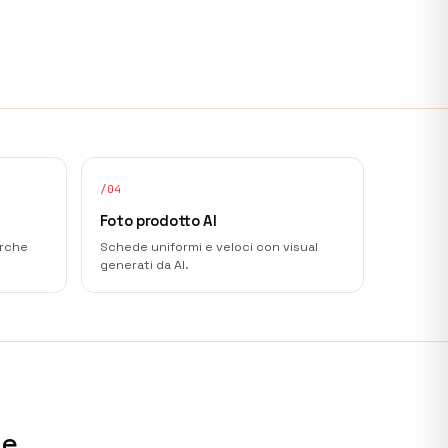
/
04
Foto prodotto AI
erche
Schede uniformi e veloci con visual
generati da AI.
 e