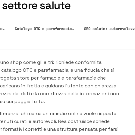
l settore salute
me…
Catalogo OTC e parafarmacia…
SEO salute: autorevolezz
no shop come gli altri: richiede conformità
 catalogo OTC e parafarmacia, e una fiducia che si
rogetta store per farmacie e parafarmacie che
, caricano in fretta e guidano l'utente con chiarezza
rezza dei dati e la correttezza delle informazioni non
su cui poggia tutto.
ifferenza: chi cerca un rimedio online vuole risposte
ntenuti curati e autorevoli. Rea costruisce schede
formativi corretti e una struttura pensata per farsi