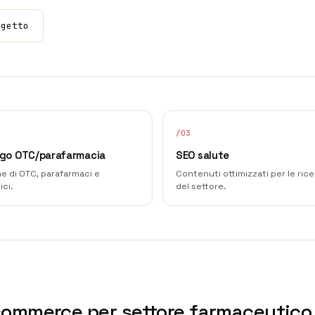
ogetto
/
03
go OTC/parafarmacia
SEO salute
e di OTC, parafarmaci e
Contenuti ottimizzati per le ric
ci.
del settore.
commerce per settore farmaceutico