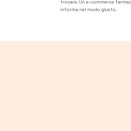
trovare. Un e-commerce farmacia
informa nel modo giusto.
Online è consentita la vendita di farmaci da banco (OTC), 
nel rispetto delle norme di settore. Nel tuo e-commerce 
catalogo e processi conformi ai vincoli previsti, distingu