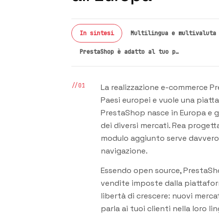
In sintesi
Multilingua e multivaluta
PrestaShop è adatto al tuo p…
//01
La realizzazione e-commerce Pre
Paesi europei e vuole una piatta
PrestaShop nasce in Europa e ge
dei diversi mercati. Rea progett
modulo aggiunto serve davvero a
navigazione.
Essendo open source, PrestaShop
vendite imposte dalla piattafor
libertà di crescere: nuovi merc
parla ai tuoi clienti nella loro l