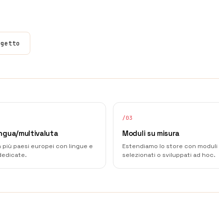
ogetto
/
03
ingua/multivaluta
Moduli su misura
n più paesi europei con lingue e
Estendiamo lo store con moduli
dedicate.
selezionati o sviluppati ad hoc.