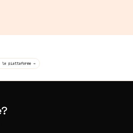
catalogo e obiettivi e ti cons
i per mantenere lo store
alabilità è progettata da
 le piattaforme
→
e?
.