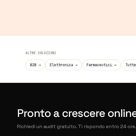
interviene sugli aspetti più tecnici quando serve.
Sì, se impostato bene. Rea cura struttura, cache e modul
veloce anche crescendo in prodotti, lingue e ordini. La sc
subito, non rincorsa dopo.
ALTRE SOLUZIONI
B2B
→
Elettronica
→
Farmaceutici
→
Tutte
Pronto a crescere onlin
Richiedi un audit gratuito. Ti rispondo entro 24 ore