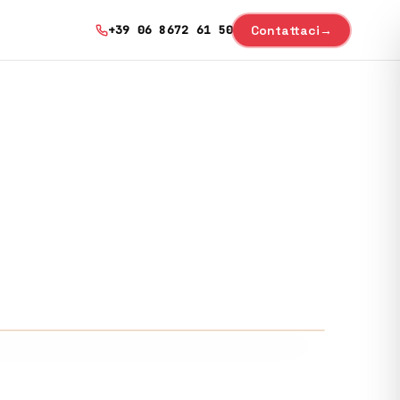
Contattaci
→
+39 06 8672 61 50
Shop