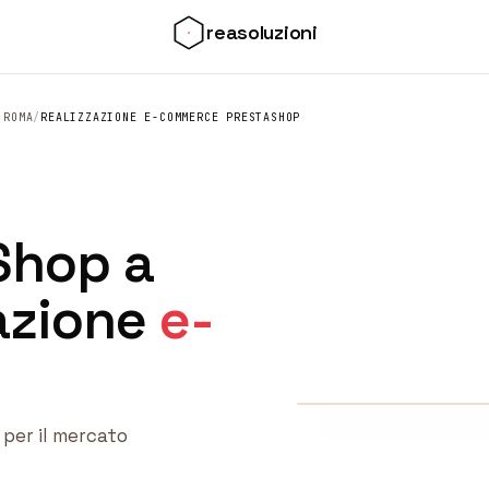
reasoluzioni
 ROMA
/
REALIZZAZIONE E-COMMERCE PRESTASHOP
Shop a
azione
e-
// realizzazione
E-commerce Presta
 per il mercato