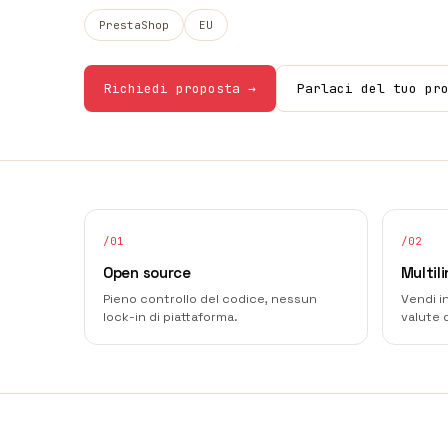
PrestaShop
EU
Richiedi proposta →
Parlaci del tuo pr
/
01
/
02
Open source
Multil
Pieno controllo del codice, nessun
Vendi i
lock-in di piattaforma.
valute 